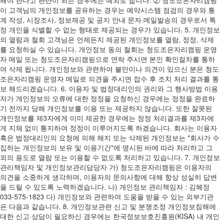
해야 한다고 판단이 되는 경우에는 예외로 합니다. ② 청도조은자리캠핑
이 고객님의 개인정보를 공유하는 경우는 예약시스템 점검의 경우와 통
계 작성, 시장조사, 정보제공 및 공지 안내 문자.메일발송의 경우로서 특
정 개인을 식별할 수 없는 형태로 제공되는 경우가 있습니다. 5. 개인정보
의 열람과 철회 고객님은 언제든지 제공된 개인정보를 열람, 정정, 삭제
를 요청하실 수 있습니다. 개인정보 동의 철회는 청도조은자리캠핑 운영
자 메일 또는 청도조은자리캠핑으로 연락 주시면 본인 확인절차를 통하
여 삭제 됩니다. 개인정보와 관련하여 불만이나 의견이 있으신 분은 청도
조은자리캠핑 운영자 메일로 의견을 주시면 접수 후 조치 처리 결과를 통
보 해드리겠습니다. 6. 이용자 및 법정대리인의 권리와 그 행사방법 이용
자가 개인정보의 오류에 대한 정정을 요청하신 경우에는 정정을 완료하
기 전까지 당해 개인정보를 이용 또는 제공하지 않습니다. 또한 잘못된
개인정보를 제3자에게 이미 제공한 경우에는 정정 처리결과를 제3자에
게 지체 없이 통지하여 정정이 이루어지도록 하겠습니다. 회사는 이용자
혹은 법정대리인의 요청에 의해 해지 또는 삭제된 개인정보는 "회사가 수
집하는 개인정보의 보유 및 이용기간"에 명시된 바에 따라 처리하고 그
외의 용도로 열람 또는 이용할 수 없도록 처리하고 있습니다. 7. 개인정보
관리책임자 및 개인정보관리담당자 가) 청도조은자리캠핑은 이용자의
의견을 소중하게 생각하며, 이용자의 문의사항에 대해 항상 성실히 답변
을 드릴 수 있도록 노력하겠습니다. 나) 개인정보 관리책임자 : 김혜정
033-575-1823 다) 개인정보와 관련하여 도움을 받을 수 있는 외부기관
은 다음과 같습니다. 8. 개인정보관련 신고 및 분쟁조정 개인정보침해에
대한 신고·상담이 필요하신 경우에는 한국정보보호진흥원(KISA) 내 개인