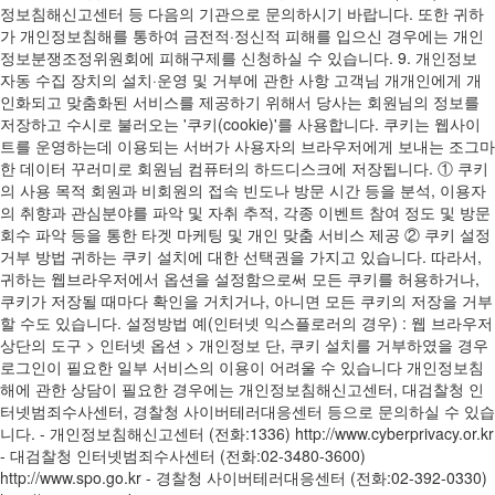
정보침해신고센터 등 다음의 기관으로 문의하시기 바랍니다. 또한 귀하
가 개인정보침해를 통하여 금전적·정신적 피해를 입으신 경우에는 개인
정보분쟁조정위원회에 피해구제를 신청하실 수 있습니다. 9. 개인정보
자동 수집 장치의 설치·운영 및 거부에 관한 사항 고객님 개개인에게 개
인화되고 맞춤화된 서비스를 제공하기 위해서 당사는 회원님의 정보를
저장하고 수시로 불러오는 '쿠키(cookie)'를 사용합니다. 쿠키는 웹사이
트를 운영하는데 이용되는 서버가 사용자의 브라우저에게 보내는 조그마
한 데이터 꾸러미로 회원님 컴퓨터의 하드디스크에 저장됩니다. ① 쿠키
의 사용 목적 회원과 비회원의 접속 빈도나 방문 시간 등을 분석, 이용자
의 취향과 관심분야를 파악 및 자취 추적, 각종 이벤트 참여 정도 및 방문
회수 파악 등을 통한 타겟 마케팅 및 개인 맞춤 서비스 제공 ② 쿠키 설정
거부 방법 귀하는 쿠키 설치에 대한 선택권을 가지고 있습니다. 따라서,
귀하는 웹브라우저에서 옵션을 설정함으로써 모든 쿠키를 허용하거나,
쿠키가 저장될 때마다 확인을 거치거나, 아니면 모든 쿠키의 저장을 거부
할 수도 있습니다. 설정방법 예(인터넷 익스플로러의 경우) : 웹 브라우저
상단의 도구 > 인터넷 옵션 > 개인정보 단, 쿠키 설치를 거부하였을 경우
로그인이 필요한 일부 서비스의 이용이 어려울 수 있습니다 개인정보침
해에 관한 상담이 필요한 경우에는 개인정보침해신고센터, 대검찰청 인
터넷범죄수사센터, 경찰청 사이버테러대응센터 등으로 문의하실 수 있습
니다. - 개인정보침해신고센터 (전화:1336) http://www.cyberprivacy.or.kr
- 대검찰청 인터넷범죄수사센터 (전화:02-3480-3600)
http://www.spo.go.kr - 경찰청 사이버테러대응센터 (전화:02-392-0330)