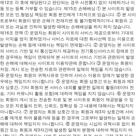
제12조 각 호에 해당된다고 판단되는 경우 사전통지 없이 삭제하거나 이
동 또는 등록 거부할 수 있습니다. 제15조 손해배상 ① 본 사이트의 발생
한 모든 민,형법상 책임은 회원 본인에게 1차적으로 있습니다. ② 본 사이
트로부터 회원이 받은 손해가 천재지변 등 불가항력적이거나 회원의 고
의 또는 과실로 인하여 발생한 때에는 손해배상을 하지 하지 않습니다.
제16조 면책 ① 운영자는 회원이 사이트의 서비스 제공으로부터 기대되
는 이익을 얻지 못하였거나 서비스 자료에 대한 취사선택 또는 이용으로
발생하는 손해 등에 대해서는 책임이 면제됩니다. ② 운영자는 본 사이트
의 서비스 기반 및 타 통신업자가 제공하는 전기통신서비스의 장애로 인
한 경우에는 책임이 면제되며 본 사이트의 서비스 기반과 관련되어 발생
한 손해에 대해서는 사이트의 이용약관에 준합니다 ③ 운영자는 회원이
저장, 게시 또는 전송한 자료와 관련하여 일체의 책임을 지지 않습니다.
④ 운영자는 회원의 귀책사유로 인하여 서비스 이용의 장애가 발생한 경
우에는 책임지지 아니합니다. ⑤ 운영자는 회원 상호간 또는 회원과 제3
자 상호간, 기타 회원의 본 서비스 내외를 불문한 일체의 활동(데이터 전
송, 기타 커뮤니티 활동 포함)에 대하여 책임을 지지 않습니다. ⑥ 운영자
는 회원이 게시 또는 전송한 자료 및 본 사이트로 회원이 제공받을 수 있
는 모든 자료들의 진위, 신뢰도, 정확성 등 그 내용에 대해서는 책임지지
아니합니다. ⑦ 운영자는 회원 상호간 또는 회원과 제3자 상호간에 서비
스를 매개로 하여 물품거래 등을 한 경우에 그로부터 발생하는 일체의 손
해에 대하여 책임지지 아니합니다. ⑧ 운영자는 시삽의 귀책사유 없이 회
원간 또는 회원과 제3자간에 발생한 일체의 분쟁에 대하여 책임지지 아
니합니다. ⑨ 운영자는 서버 등 설비의 관리, 점검, 보수, 교체 과정 또는