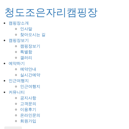
청도조은자리캠핑장
캠핑장소개
Toggl
인사말
naviga
찾아오시는 길
캠핑장보기
캠핑장보기
특별함
갤러리
예약하기
예약안내
실시간예약
인근여행지
인근여행지
커뮤니티
공지사항
고객문의
이용후기
온라인문의
회원가입