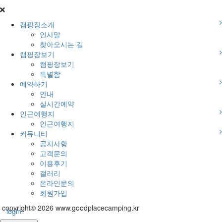
캠핑장소개
인사말
찾아오시는 길
캠핑장보기
캠핑장보기
특별함
예약하기
안내
실시간예약
인근여행지
인근여행지
커뮤니티
공지사항
고객문의
이용후기
갤러리
온라인문의
회원가입
copyright© 2026 www.goodplacecamping.kr
login