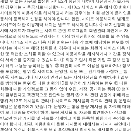
제할 수 없는 사유로 발생한 서비스의 중단에 대하여 사전공지가 불가능
한 경우에는 사후공지로 대신합니다. 제10조 서비스 이용 해지 ① 회원이
사이트와의 이용계약을 해지하고자 하는 경우에는 회원 본인이 온라인을
통하여 등록해지신청을 하여야 합니다. 한편, 사이트 이용해지와 별개로
사이트에 대한 이용계약 해지는 별도로 하셔야 합니다. ② 해지신청과 동
시에 사이트가 제공하는 사이트 관련 프로그램이 회원관리 화면에서 자
동적으로 삭제됨으로 운영자는 더 이상 해지신청자의 정보를 볼 수 없습
니다. 제11조 서비스 이용 제한 회원은 다음 각 호에 해당하는 행위를 하
여서는 아니되며 해당 행위를 한 경우에 사이트는 회원의 서비스 이용 제
한 및 적법한 조치를 취할 수 있으며 이용계약을 해지하거나 기간을 정하
여 서비스를 중지할 수 있습니다. ① 회원 가입시 혹은 가입 후 정보 변경
시 허위 내용을 등록하는 행위 ② 타인의 사이트 이용을 방해하거나 정보
를 도용하는 행위 ③ 사이트의 운영진, 직원 또는 관계자를 사칭하는 행
위 ④ 사이트, 기타 제3자의 인격권 또는 지적재산권을 침해하거나 업무
를 방해하는 행위 ⑤ 다른 회원의 ID를 부정하게 사용하는 행위 ⑥ 다른
회원에 대한 개인정보를 그 동의 없이 수집, 저장, 공개하는 행위 ⑦ 범죄
와 결부된다고 객관적으로 판단되는 행위 ⑧ 기타 관련 법령에 위배되는
행위 제12조 게시물의 관리 ① 사이트의 게시물과 자료의 관리 및 운영의
책임은 운영자에게 있습니다. 운영자는 항상 불량 게시물 및 자료에 대하
여 모니터링을 하여야 하며, 불량 게시물 및 자료를 발견하거나 신고를
받으면 해당 게시물 및 자료를 삭제하고 이를 등록한 회원에게 주의를 주
어야 합니다. 한편, 이용회원이 올린 게시물에 대해서는 게시자 본인에게
책임이 있으니 회원스스로 본 이용약관에서 위배되는 게시물은 게재해서