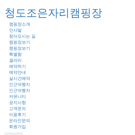
청도조은자리캠핑장
캠핑장소개
Toggl
인사말
naviga
찾아오시는 길
캠핑장보기
캠핑장보기
특별함
갤러리
예약하기
예약안내
실시간예약
인근여행지
인근여행지
커뮤니티
공지사항
고객문의
이용후기
온라인문의
회원가입