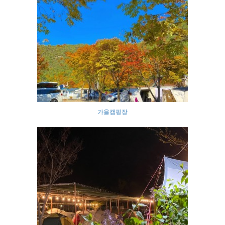
가을캠핑장