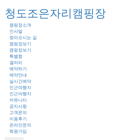
청도조은자리캠핑장
캠핑장소개
Toggl
인사말
naviga
찾아오시는 길
캠핑장보기
캠핑장보기
특별함
갤러리
예약하기
예약안내
실시간예약
인근여행지
인근여행지
커뮤니티
공지사항
고객문의
이용후기
온라인문의
회원가입