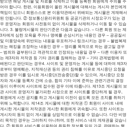
받으면 해당 게시물 및 자료를 삭제하고 이를 등록한 회원에게 주의를 주
어야 합니다. 한편, 이용회원이 올린 게시물에 대해서는 게시자 본인에게
책임이 있으니 회원스스로 본 이용약관에서 위배되는 게시물은 게재해서
된 안됩니다. ② 정보통신윤리위원회 등 공공기관의 시정요구가 있는 경
우 운영자는 회원의 사전동의 없이 게시물을 삭제하거나 이동 할 수 있습
니다. 3. 불량게시물의 판단기준은 다음과 같습니다. – 다른 회원 또는 제
3자에게 심한 모욕을 주거나 명예를 손상시키는 내용인 경우 – 공공질서
및 미풍양속에 위반되는 내용을 유포하거나 링크시키는 경우 – 불법복제
또는 해킹을 조장하는 내용인 경우 – 영리를 목적으로 하는 광고일 경우
– 범죄와 결부된다고 객관적으로 인정되는 내용일 경우 – 다른 이용자 또
는 제3자와 저작권 등 기타 권리를 침해하는 경우 – 기타 관계법령에 위
배된다고 판단되는 경우4. 사이트 및 운영자는 게시물 등에 대하여 제3자
로부터 명예훼손, 지적재산권 등의 권리 침해를 이유로 게시중단 요청을
받은 경우 이를 임시로 게시중단(전송중단)할 수 있으며, 게시중단 요청
자와 게시물 등록자 간에 소송, 합의 기타 이에 준하는 관련기관의 결정
등이 이루어져 사이트에 접수된 경우 이에 따릅니다. 제13조 게시물의 보
관 사이트 운영자가 불가피한 사정으로 본 사이트를 중단하게 될 경우,
회원에게 사전 공지를 하고 게시물의 이전이 쉽도록 모든 조치를 취하기
위해 노력합니다. 제14조 게시물에 대한 저작권 ① 회원이 사이트 내에
게시한 게시물의 저작권은 게시한 회원에게 귀속됩니다. 또한 사이트는
게시자의 동의 없이 게시물을 상업적으로 이용할 수 없습니다. 다만 비영
리 목적인 경우는 그러하지 아니하며, 또한 서비스 내의 게재권을 갖습니
다. ② 회원은 서비스를 이용하여 취득한 정보를 임의 가공, 판매하는 행