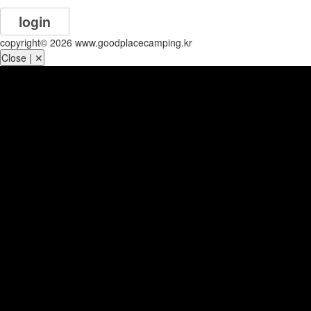
login
copyright© 2026 www.goodplacecamping.kr
Close | ✕