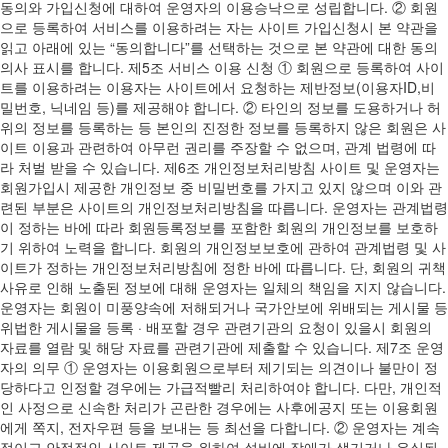
동의와 가입신청에 대하여 운영자의 이용승낙으로 성립합니다. ② 회원
으로 등록하여 서비스를 이용하려는 자는 사이트 가입신청시 본 약관을
읽고 아래에 있는 “동의합니다”를 선택하는 것으로 본 약관에 대한 동의
의사 표시를 합니다. 제5조 서비스 이용 신청 ① 회원으로 등록하여 사이
트를 이용하려는 이용자는 사이트에서 요청하는 제반정보(이용자ID,비
밀번호, 닉네임 등)를 제공해야 합니다. ② 타인의 정보를 도용하거나 허
위의 정보를 등록하는 등 본인의 진정한 정보를 등록하지 않은 회원은 사
이트 이용과 관련하여 아무런 권리를 주장할 수 없으며, 관계 법령에 따
라 처벌 받을 수 있습니다. 제6조 개인정보처리방침 사이트 및 운영자는
회원가입시 제공한 개인정보 중 비밀번호를 가지고 있지 않으며 이와 관
련된 부분은 사이트의 개인정보처리방침을 따릅니다. 운영자는 관계법령
이 정하는 바에 따라 회원등록정보를 포함한 회원의 개인정보를 보호하
기 위하여 노력을 합니다. 회원의 개인정보보호에 관하여 관계법령 및 사
이트가 정하는 개인정보처리방침에 정한 바에 따릅니다. 단, 회원의 귀책
사유로 인해 노출된 정보에 대해 운영자는 일체의 책임을 지지 않습니다.
운영자는 회원이 미풍양속에 저해되거나 국가안보에 위배되는 게시물 등
위법한 게시물을 등록 · 배포할 경우 관련기관의 요청이 있을시 회원의
자료를 열람 및 해당 자료를 관련기관에 제출할 수 있습니다. 제7조 운영
자의 의무 ① 운영자는 이용회원으로부터 제기되는 의견이나 불만이 정
당하다고 인정할 경우에는 가급적빨리 처리하여야 합니다. 다만, 개인적
인 사정으로 신속한 처리가 곤란한 경우에는 사후에공지 또는 이용회원
에게 쪽지, 전자우편 등을 보내는 등 최선을 다합니다. ② 운영자는 계속
적이고 안정적인 사이트 제공을 위하여 설비에 장애가 생기거나 유실된