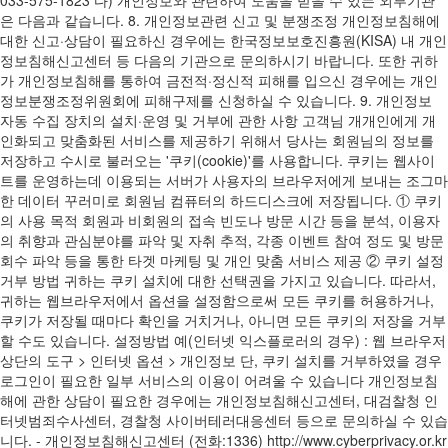
033-575-1823 다) 개인정보와 관련하여 도움을 받을 수 있는 외부기관
은 다음과 같습니다. 8. 개인정보관련 신고 및 분쟁조정 개인정보침해에
대한 신고·상담이 필요하신 경우에는 한국정보보호진흥원(KISA) 내 개인
정보침해신고센터 등 다음의 기관으로 문의하시기 바랍니다. 또한 귀하
가 개인정보침해를 통하여 금전적·정신적 피해를 입으신 경우에는 개인
정보분쟁조정위원회에 피해구제를 신청하실 수 있습니다. 9. 개인정보
자동 수집 장치의 설치·운영 및 거부에 관한 사항 고객님 개개인에게 개
인화되고 맞춤화된 서비스를 제공하기 위해서 당사는 회원님의 정보를
저장하고 수시로 불러오는 '쿠키(cookie)'를 사용합니다. 쿠키는 웹사이
트를 운영하는데 이용되는 서버가 사용자의 브라우저에게 보내는 조그마
한 데이터 꾸러미로 회원님 컴퓨터의 하드디스크에 저장됩니다. ① 쿠키
의 사용 목적 회원과 비회원의 접속 빈도나 방문 시간 등을 분석, 이용자
의 취향과 관심분야를 파악 및 자취 추적, 각종 이벤트 참여 정도 및 방문
회수 파악 등을 통한 타겟 마케팅 및 개인 맞춤 서비스 제공 ② 쿠키 설정
거부 방법 귀하는 쿠키 설치에 대한 선택권을 가지고 있습니다. 따라서,
귀하는 웹브라우저에서 옵션을 설정함으로써 모든 쿠키를 허용하거나,
쿠키가 저장될 때마다 확인을 거치거나, 아니면 모든 쿠키의 저장을 거부
할 수도 있습니다. 설정방법 예(인터넷 익스플로러의 경우) : 웹 브라우저
상단의 도구 > 인터넷 옵션 > 개인정보 단, 쿠키 설치를 거부하였을 경우
로그인이 필요한 일부 서비스의 이용이 어려울 수 있습니다 개인정보침
해에 관한 상담이 필요한 경우에는 개인정보침해신고센터, 대검찰청 인
터넷범죄수사센터, 경찰청 사이버테러대응센터 등으로 문의하실 수 있습
니다. - 개인정보침해신고센터 (전화:1336) http://www.cyberprivacy.or.kr