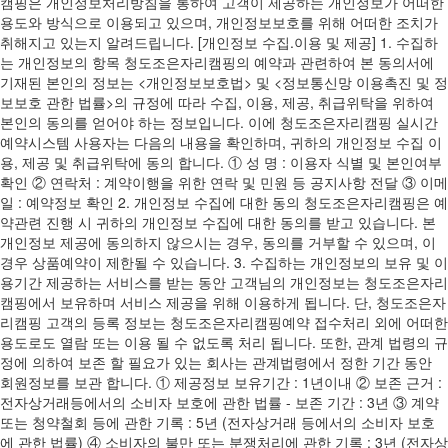
캠핑은 개인정보처리방침을 통하여 고객이 제공하는 개인정보가 어떠한
용도와 방식으로 이용되고 있으며, 개인정보보호를 위해 어떠한 조치가
취해지고 있는지 알려드립니다. [개인정보 수집.이용 및 제공] 1. 수집하
는 개인정보의 항목 청도조은자리캠핑의 예약과 관련하여 본 동의서에
기재된 본인의 정보는 <개인정보보호법> 및 <정보통신망 이용촉진 및 정
보보호 관한 법률>의 규정에 따라 수집, 이용, 제공, 취급위탁을 위하여
본인의 동의를 얻어야 하는 정보입니다. 이에 청도조은자리캠핑 실시간
예약시스템 사용자는 다음의 내용을 확인하며, 귀하의 개인정보 수집 이
용, 제공 및 취급위탁에 동의 합니다. ① 성 명 : 이용자 식별 및 본인여부
확인 ② 연락처 : 계약이행을 위한 연락 및 민원 등 공지사항 전달 ③ 이메
일 : 예약정보 확인 2. 개인정보 수집에 대한 동의 청도조은자리캠핑은 예
약관련 진행 시 귀하의 개인정보 수집에 대한 동의를 받고 있습니다. 본
개인정보 제공에 동의하지 않으시는 경우, 동의를 거부할 수 있으며, 이
경우 상품예약이 제한될 수 있습니다. 3. 수집하는 개인정보의 보유 및 이
용기간 제공하는 서비스를 받는 동안 고객님의 개인정보는 청도조은자리
캠핑에서 보유하며 서비스 제공을 위해 이용하게 됩니다. 단, 청도조은자
리캠핑 고객의 등록 정보는 청도조은자리캠핑예약 접수처리 외에 어떠한
용도로도 열람 또는 이용 될 수 없도록 처리 됩니다. 또한, 관계 법령의 규
정에 의하여 보존 할 필요가 있는 회사는 관계법령에서 정한 기간 동안
회원정보를 보관 합니다. ① 제공정보 보유기간 : 1년이내 ② 보존 근거 :
전자상거래등에서의 소비자 보호에 관한 법률 - 보존 기간 : 3년 ③ 계약
또는 청약철회 등에 관한 기록 : 5년 (전자상거래 등에서의 소비자 보호
에 관한 법률) ④ 소비자의 불만 또는 분쟁처리에 관한 기록 : 3년 (전자상