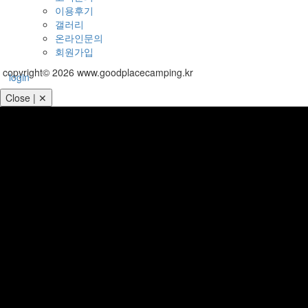
이용후기
갤러리
온라인문의
회원가입
copyright© 2026 www.goodplacecamping.kr
login
Close | ✕