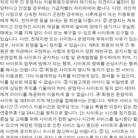
자의 의무 ① 운영자는 이용회원으로부터 제기되는 의견이나 불만이 정
당하다고 인정할 경우에는 가급적빨리 처리하여야 합니다. 다만, 개인적
인 사정으로 신속한 처리가 곤란한 경우에는 사후에공지 또는 이용회원
에게 쪽지, 전자우편 등을 보내는 등 최선을 다합니다. ② 운영자는 계속
적이고 안정적인 사이트 제공을 위하여 설비에 장애가 생기거나 유실된
때에는 이를 지체 없이 수리 또는 복구할 수 있도록 사이트에 요구할 수
있습니다. 다만, 천재지변 또는 사이트나 운영자에 부득이한 사유가 있는
경우, 사이트 운영을 일시 정지할 수 있습니다. 제8조 회원의 의무 ① 회
원은 본 약관에서 규정하는 사항과 운영자가 정한 제반규정, 공지사항 및
운영정책 등 사이트가 공지하는 사항 및 관계법령을 준수하여야 하며, 기
타 사이트의 업무에 방해가 되는 행위, 사이트의 명예를 손상시키는 행위
를 해서는 안됩니다. ② 회원은 사이트의 명시적 동의가 없는 한 서비스
의 이용권한, 기타 이용계약상 지위를 타인에게 양도, 증여할 수 없으며,
이를 담보로 제공할 수 없습니다. ③ 이용고객은 아이디 및 비밀번호 관
리에 상당한 주의를 기울여야 하며, 운영자나 사이트의 동의 없이 제3자
에게 아이디를 제공하여 이용하게 할 수 없습니다. ④ 회원은 운영자와
사이트 및 제3자의 지적 재산권을 침해해서는 안됩니다. 제9조 서비스 이
용시간 ① 서비스 이용시간은 업무상 또는 기술상 특별한 지장이 없는 한
연중무휴 1일 24시간을 원칙으로 합니다. 단, 사이트는 시스템 정기점검,
증설 및 교체를 위해 사이트가 정한 날이나 시간에 서비스를 일시중단 할
수 있으며 예정된 작업으로 인한 서비스 일시 중단은 사이트의 홈페이지
에 사전에 공지하오니 수시로 참고하시길 바랍니다. ② 단, 사이트는 다
음 경우에 대하여 사전 공지나 예고없이 서비스를 일시적 혹은 영구적으