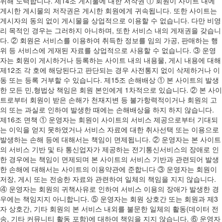
위해 노력합니다. 제14조 게시물에 대한 저작권 ① 회원이 사이트 내에
게시한 게시물의 저작권은 게시한 회원에게 귀속됩니다. 또한 사이트는
게시자의 동의 없이 게시물을 상업적으로 이용할 수 없습니다. 다만 비영
리 목적인 경우는 그러하지 아니하며, 또한 서비스 내의 게재권을 갖습니
다. ② 회원은 서비스를 이용하여 취득한 정보를 임의 가공, 판매하는 행
위 등 서비스에 게재된 자료를 상업적으로 사용할 수 없습니다. ③ 운영
자는 회원이 게시하거나 등록하는 사이트 내의 내용물, 게시 내용에 대해
제12조 각 호에 해당된다고 판단되는 경우 사전통지 없이 삭제하거나 이
동 또는 등록 거부할 수 있습니다. 제15조 손해배상 ① 본 사이트의 발생
한 모든 민,형법상 책임은 회원 본인에게 1차적으로 있습니다. ② 본 사이
트로부터 회원이 받은 손해가 천재지변 등 불가항력적이거나 회원의 고
의 또는 과실로 인하여 발생한 때에는 손해배상을 하지 하지 않습니다.
제16조 면책 ① 운영자는 회원이 사이트의 서비스 제공으로부터 기대되
는 이익을 얻지 못하였거나 서비스 자료에 대한 취사선택 또는 이용으로
발생하는 손해 등에 대해서는 책임이 면제됩니다. ② 운영자는 본 사이트
의 서비스 기반 및 타 통신업자가 제공하는 전기통신서비스의 장애로 인
한 경우에는 책임이 면제되며 본 사이트의 서비스 기반과 관련되어 발생
한 손해에 대해서는 사이트의 이용약관에 준합니다 ③ 운영자는 회원이
저장, 게시 또는 전송한 자료와 관련하여 일체의 책임을 지지 않습니다.
④ 운영자는 회원의 귀책사유로 인하여 서비스 이용의 장애가 발생한 경
우에는 책임지지 아니합니다. ⑤ 운영자는 회원 상호간 또는 회원과 제3
자 상호간, 기타 회원의 본 서비스 내외를 불문한 일체의 활동(데이터 전
송, 기타 커뮤니티 활동 포함)에 대하여 책임을 지지 않습니다. ⑥ 운영자