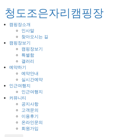
청도조은자리캠핑장
캠핑장소개
Toggl
인사말
naviga
찾아오시는 길
캠핑장보기
캠핑장보기
특별함
갤러리
예약하기
예약안내
실시간예약
인근여행지
인근여행지
커뮤니티
공지사항
고객문의
이용후기
온라인문의
회원가입