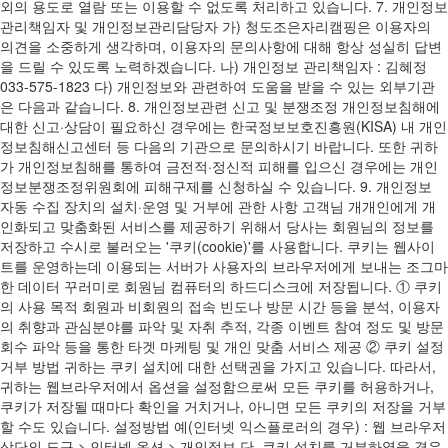
외의 용도로 열람 또는 이용할 수 없도록 처리하고 있습니다. 7. 개인정보
관리책임자 및 개인정보관리담당자 가) 청도조은자리캠핑은 이용자의
의견을 소중하게 생각하며, 이용자의 문의사항에 대해 항상 성실히 답변
을 드릴 수 있도록 노력하겠습니다. 나) 개인정보 관리책임자 : 김혜정
033-575-1823 다) 개인정보와 관련하여 도움을 받을 수 있는 외부기관
은 다음과 같습니다. 8. 개인정보관련 신고 및 분쟁조정 개인정보침해에
대한 신고·상담이 필요하신 경우에는 한국정보보호진흥원(KISA) 내 개인
정보침해신고센터 등 다음의 기관으로 문의하시기 바랍니다. 또한 귀하
가 개인정보침해를 통하여 금전적·정신적 피해를 입으신 경우에는 개인
정보분쟁조정위원회에 피해구제를 신청하실 수 있습니다. 9. 개인정보
자동 수집 장치의 설치·운영 및 거부에 관한 사항 고객님 개개인에게 개
인화되고 맞춤화된 서비스를 제공하기 위해서 당사는 회원님의 정보를
저장하고 수시로 불러오는 '쿠키(cookie)'를 사용합니다. 쿠키는 웹사이
트를 운영하는데 이용되는 서버가 사용자의 브라우저에게 보내는 조그마
한 데이터 꾸러미로 회원님 컴퓨터의 하드디스크에 저장됩니다. ① 쿠키
의 사용 목적 회원과 비회원의 접속 빈도나 방문 시간 등을 분석, 이용자
의 취향과 관심분야를 파악 및 자취 추적, 각종 이벤트 참여 정도 및 방문
회수 파악 등을 통한 타겟 마케팅 및 개인 맞춤 서비스 제공 ② 쿠키 설정
거부 방법 귀하는 쿠키 설치에 대한 선택권을 가지고 있습니다. 따라서,
귀하는 웹브라우저에서 옵션을 설정함으로써 모든 쿠키를 허용하거나,
쿠키가 저장될 때마다 확인을 거치거나, 아니면 모든 쿠키의 저장을 거부
할 수도 있습니다. 설정방법 예(인터넷 익스플로러의 경우) : 웹 브라우저
상단의 도구 > 인터넷 옵션 > 개인정보 단, 쿠키 설치를 거부하였을 경우