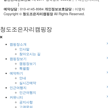
실확인증
]
예약상담
: 010-4145-8984
개인정보보호담당 :
이명자
Copyright ©
청도조은자리캠핑장
All Rights Reserved.
청도조은자리캠핑장
캠핑장소개
인사말
찾아오시는 길
캠핑장보기
캠핑장보기
특별함
예약하기
안내
실시간예약
인근여행지
인근여행지
커뮤니티
공지사항
고객문의