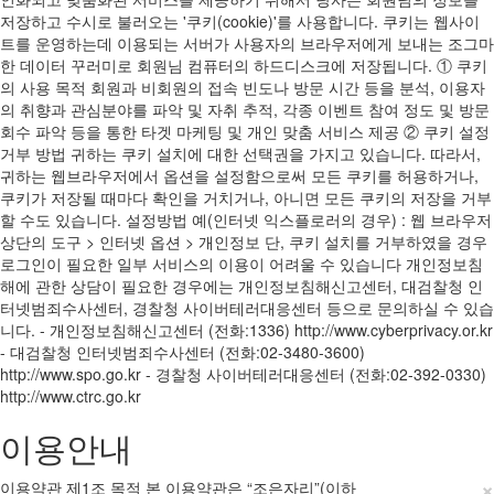
저장하고 수시로 불러오는 '쿠키(cookie)'를 사용합니다. 쿠키는 웹사이
트를 운영하는데 이용되는 서버가 사용자의 브라우저에게 보내는 조그마
한 데이터 꾸러미로 회원님 컴퓨터의 하드디스크에 저장됩니다. ① 쿠키
의 사용 목적 회원과 비회원의 접속 빈도나 방문 시간 등을 분석, 이용자
의 취향과 관심분야를 파악 및 자취 추적, 각종 이벤트 참여 정도 및 방문
회수 파악 등을 통한 타겟 마케팅 및 개인 맞춤 서비스 제공 ② 쿠키 설정
거부 방법 귀하는 쿠키 설치에 대한 선택권을 가지고 있습니다. 따라서,
귀하는 웹브라우저에서 옵션을 설정함으로써 모든 쿠키를 허용하거나,
쿠키가 저장될 때마다 확인을 거치거나, 아니면 모든 쿠키의 저장을 거부
할 수도 있습니다. 설정방법 예(인터넷 익스플로러의 경우) : 웹 브라우저
상단의 도구 > 인터넷 옵션 > 개인정보 단, 쿠키 설치를 거부하였을 경우
로그인이 필요한 일부 서비스의 이용이 어려울 수 있습니다 개인정보침
해에 관한 상담이 필요한 경우에는 개인정보침해신고센터, 대검찰청 인
터넷범죄수사센터, 경찰청 사이버테러대응센터 등으로 문의하실 수 있습
니다. - 개인정보침해신고센터 (전화:1336) http://www.cyberprivacy.or.kr
- 대검찰청 인터넷범죄수사센터 (전화:02-3480-3600)
http://www.spo.go.kr - 경찰청 사이버테러대응센터 (전화:02-392-0330)
http://www.ctrc.go.kr
이용안내
×
이용약관 제1조 목적 본 이용약관은 “조은자리”(이하