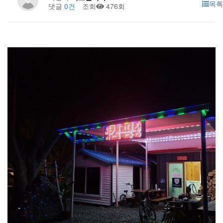
목록
댓글
0건
조회
476회