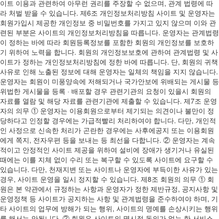
이트 이용과 관련하여 아무런 권리를 주장할 수 없으며, 관계 법령에 따
라 처벌 받을 수 있습니다. 제6조 개인정보처리방침 사이트 및 운영자는
회원가입시 제공한 개인정보 중 비밀번호를 가지고 있지 않으며 이와 관
련된 부분은 사이트의 개인정보처리방침을 따릅니다. 운영자는 관계법령
이 정하는 바에 따라 회원등록정보를 포함한 회원의 개인정보를 보호하
기 위하여 노력을 합니다. 회원의 개인정보보호에 관하여 관계법령 및 사
이트가 정하는 개인정보처리방침에 정한 바에 따릅니다. 단, 회원의 귀책
사유로 인해 노출된 정보에 대해 운영자는 일체의 책임을 지지 않습니다.
운영자는 회원이 미풍양속에 저해되거나 국가안보에 위배되는 게시물 등
위법한 게시물을 등록 · 배포할 경우 관련기관의 요청이 있을시 회원의
자료를 열람 및 해당 자료를 관련기관에 제출할 수 있습니다. 제7조 운영
자의 의무 ① 운영자는 이용회원으로부터 제기되는 의견이나 불만이 정
당하다고 인정할 경우에는 가급적빨리 처리하여야 합니다. 다만, 개인적
인 사정으로 신속한 처리가 곤란한 경우에는 사후에공지 또는 이용회원
에게 쪽지, 전자우편 등을 보내는 등 최선을 다합니다. ② 운영자는 계속
적이고 안정적인 사이트 제공을 위하여 설비에 장애가 생기거나 유실된
때에는 이를 지체 없이 수리 또는 복구할 수 있도록 사이트에 요구할 수
있습니다. 다만, 천재지변 또는 사이트나 운영자에 부득이한 사유가 있는
경우, 사이트 운영을 일시 정지할 수 있습니다. 제8조 회원의 의무 ① 회
원은 본 약관에서 규정하는 사항과 운영자가 정한 제반규정, 공지사항 및
운영정책 등 사이트가 공지하는 사항 및 관계법령을 준수하여야 하며, 기
타 사이트의 업무에 방해가 되는 행위, 사이트의 명예를 손상시키는 행위
를 해서는 안됩니다. ② 회원은 사이트의 명시적 동의가 없는 한 서비스