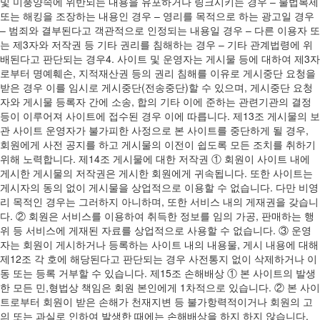
및 미풍양속에 위반되는 내용을 유포하거나 링크시키는 경우 – 불법복제
또는 해킹을 조장하는 내용인 경우 – 영리를 목적으로 하는 광고일 경우
– 범죄와 결부된다고 객관적으로 인정되는 내용일 경우 – 다른 이용자 또
는 제3자와 저작권 등 기타 권리를 침해하는 경우 – 기타 관계법령에 위
배된다고 판단되는 경우4. 사이트 및 운영자는 게시물 등에 대하여 제3자
로부터 명예훼손, 지적재산권 등의 권리 침해를 이유로 게시중단 요청을
받은 경우 이를 임시로 게시중단(전송중단)할 수 있으며, 게시중단 요청
자와 게시물 등록자 간에 소송, 합의 기타 이에 준하는 관련기관의 결정
등이 이루어져 사이트에 접수된 경우 이에 따릅니다. 제13조 게시물의 보
관 사이트 운영자가 불가피한 사정으로 본 사이트를 중단하게 될 경우,
회원에게 사전 공지를 하고 게시물의 이전이 쉽도록 모든 조치를 취하기
위해 노력합니다. 제14조 게시물에 대한 저작권 ① 회원이 사이트 내에
게시한 게시물의 저작권은 게시한 회원에게 귀속됩니다. 또한 사이트는
게시자의 동의 없이 게시물을 상업적으로 이용할 수 없습니다. 다만 비영
리 목적인 경우는 그러하지 아니하며, 또한 서비스 내의 게재권을 갖습니
다. ② 회원은 서비스를 이용하여 취득한 정보를 임의 가공, 판매하는 행
위 등 서비스에 게재된 자료를 상업적으로 사용할 수 없습니다. ③ 운영
자는 회원이 게시하거나 등록하는 사이트 내의 내용물, 게시 내용에 대해
제12조 각 호에 해당된다고 판단되는 경우 사전통지 없이 삭제하거나 이
동 또는 등록 거부할 수 있습니다. 제15조 손해배상 ① 본 사이트의 발생
한 모든 민,형법상 책임은 회원 본인에게 1차적으로 있습니다. ② 본 사이
트로부터 회원이 받은 손해가 천재지변 등 불가항력적이거나 회원의 고
의 또는 과실로 인하여 발생한 때에는 손해배상을 하지 하지 않습니다.