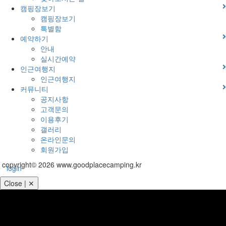
캠핑장보기
캠핑장보기
특별함
예약하기
안내
실시간예약
인근여행지
인근여행지
커뮤니티
공지사항
고객문의
이용후기
갤러리
온라인문의
회원가입
copyright© 2026 www.goodplacecamping.kr
login
Close | ✕