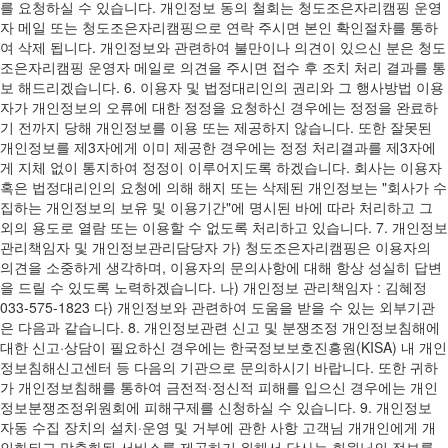
를 요청하실 수 있습니다. 개인정보 동의 철회는 청도조은자리캠핑 운영
자 메일 또는 청도조은자리캠핑으로 연락 주시면 본인 확인절차를 통하
여 삭제 됩니다. 개인정보와 관련하여 불만이나 의견이 있으신 분은 청도
조은자리캠핑 운영자 메일로 의견을 주시면 접수 후 조치 처리 결과를 통
보 해드리겠습니다. 6. 이용자 및 법정대리인의 권리와 그 행사방법 이용
자가 개인정보의 오류에 대한 정정을 요청하신 경우에는 정정을 완료하
기 전까지 당해 개인정보를 이용 또는 제공하지 않습니다. 또한 잘못된
개인정보를 제3자에게 이미 제공한 경우에는 정정 처리결과를 제3자에
게 지체 없이 통지하여 정정이 이루어지도록 하겠습니다. 회사는 이용자
혹은 법정대리인의 요청에 의해 해지 또는 삭제된 개인정보는 "회사가 수
집하는 개인정보의 보유 및 이용기간"에 명시된 바에 따라 처리하고 그
외의 용도로 열람 또는 이용할 수 없도록 처리하고 있습니다. 7. 개인정보
관리책임자 및 개인정보관리담당자 가) 청도조은자리캠핑은 이용자의
의견을 소중하게 생각하며, 이용자의 문의사항에 대해 항상 성실히 답변
을 드릴 수 있도록 노력하겠습니다. 나) 개인정보 관리책임자 : 김혜정
033-575-1823 다) 개인정보와 관련하여 도움을 받을 수 있는 외부기관
은 다음과 같습니다. 8. 개인정보관련 신고 및 분쟁조정 개인정보침해에
대한 신고·상담이 필요하신 경우에는 한국정보보호진흥원(KISA) 내 개인
정보침해신고센터 등 다음의 기관으로 문의하시기 바랍니다. 또한 귀하
가 개인정보침해를 통하여 금전적·정신적 피해를 입으신 경우에는 개인
정보분쟁조정위원회에 피해구제를 신청하실 수 있습니다. 9. 개인정보
자동 수집 장치의 설치·운영 및 거부에 관한 사항 고객님 개개인에게 개
인화되고 맞춤화된 서비스를 제공하기 위해서 당사는 회원님의 정보를