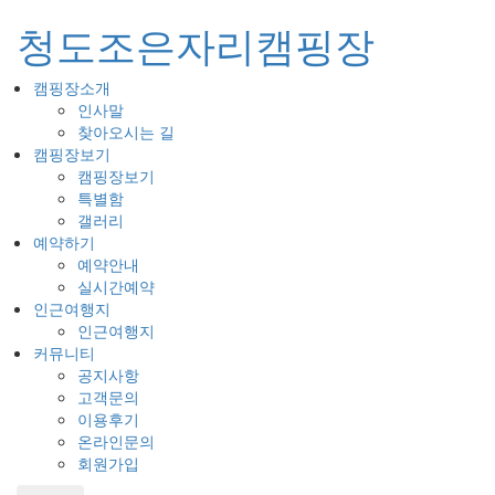
청도조은자리캠핑장
캠핑장소개
Toggl
인사말
naviga
찾아오시는 길
캠핑장보기
캠핑장보기
특별함
갤러리
예약하기
예약안내
실시간예약
인근여행지
인근여행지
커뮤니티
공지사항
고객문의
이용후기
온라인문의
회원가입