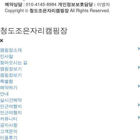
예약상담
: 010-4145-8984
개인정보보호담당 :
이명자
Copyright ©
청도조은자리캠핑장
All Rights Reserved.
청도조은자리캠핑장
캠핑장소개
인사말
찾아오시는 길
캠핑장보기
캠핑장보기
특별함
예약하기
안내
실시간예약
인근여행지
인근여행지
커뮤니티
공지사항
고객문의
이용후기