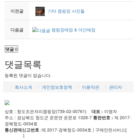
이전글
기타 캠핑장 사진들
다음글
캠핑장매점 & 야간매점
댓글
0
댓글목록
등록된 댓글이 없습니다.
회사소개
개인정보호정책
이용약관
관리자
상호 : 청도조은자리캠핑장(739-02-00761)
대표 :
이명자
주소 : 경상북도 청도군 운문면 운문로 1328-7
통판번호 :
제 2017-
경북청도-0034호
통신판매신고번호
:제 2017-경북청도-0034호 | 구매안전서비스[
사
실확인증
]