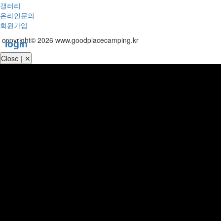
갤러리
온라인문의
회원가입
copyright© 2026 www.goodplacecamping.kr
login
Close | ✕