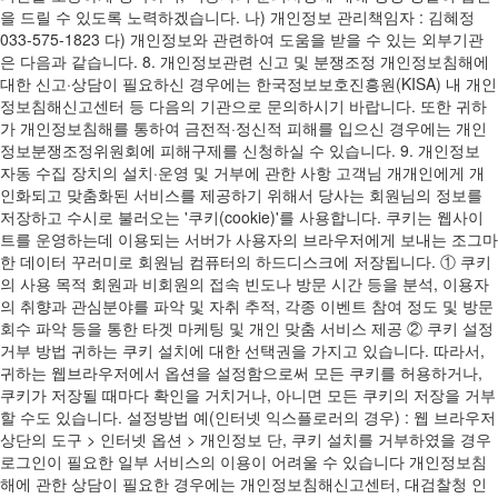
을 드릴 수 있도록 노력하겠습니다. 나) 개인정보 관리책임자 : 김혜정
033-575-1823 다) 개인정보와 관련하여 도움을 받을 수 있는 외부기관
은 다음과 같습니다. 8. 개인정보관련 신고 및 분쟁조정 개인정보침해에
대한 신고·상담이 필요하신 경우에는 한국정보보호진흥원(KISA) 내 개인
정보침해신고센터 등 다음의 기관으로 문의하시기 바랍니다. 또한 귀하
가 개인정보침해를 통하여 금전적·정신적 피해를 입으신 경우에는 개인
정보분쟁조정위원회에 피해구제를 신청하실 수 있습니다. 9. 개인정보
자동 수집 장치의 설치·운영 및 거부에 관한 사항 고객님 개개인에게 개
인화되고 맞춤화된 서비스를 제공하기 위해서 당사는 회원님의 정보를
저장하고 수시로 불러오는 '쿠키(cookie)'를 사용합니다. 쿠키는 웹사이
트를 운영하는데 이용되는 서버가 사용자의 브라우저에게 보내는 조그마
한 데이터 꾸러미로 회원님 컴퓨터의 하드디스크에 저장됩니다. ① 쿠키
의 사용 목적 회원과 비회원의 접속 빈도나 방문 시간 등을 분석, 이용자
의 취향과 관심분야를 파악 및 자취 추적, 각종 이벤트 참여 정도 및 방문
회수 파악 등을 통한 타겟 마케팅 및 개인 맞춤 서비스 제공 ② 쿠키 설정
거부 방법 귀하는 쿠키 설치에 대한 선택권을 가지고 있습니다. 따라서,
귀하는 웹브라우저에서 옵션을 설정함으로써 모든 쿠키를 허용하거나,
쿠키가 저장될 때마다 확인을 거치거나, 아니면 모든 쿠키의 저장을 거부
할 수도 있습니다. 설정방법 예(인터넷 익스플로러의 경우) : 웹 브라우저
상단의 도구 > 인터넷 옵션 > 개인정보 단, 쿠키 설치를 거부하였을 경우
로그인이 필요한 일부 서비스의 이용이 어려울 수 있습니다 개인정보침
해에 관한 상담이 필요한 경우에는 개인정보침해신고센터, 대검찰청 인