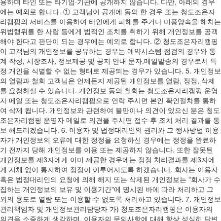
용하며 타인 또는 타기업·기관에 공개하지 않습니다. 다만, 아래의 경우
에는 예외로 합니다. ① 고객님이 공개에 동의 한 경우 또는 청도조은자
리캠핑의 서비스를 이용하여 타인에게 피해를 주거나 미풍양속을 해치는
위법행위를 한 사람 등에게 법적인 조치를 취하기 위해 개인정보를 공객
해야 한다고 판단이 되는 경우에는 예외로 합니다. ② 청도조은자리캠핑
이 고객님의 개인정보를 공유하는 경우는 예약시스템 점검의 경우와 통
계 작성, 시장조사, 정보제공 및 공지 안내 문자.메일발송의 경우로서 특
정 개인을 식별할 수 없는 형태로 제공되는 경우가 있습니다. 5. 개인정보
의 열람과 철회 고객님은 언제든지 제공된 개인정보를 열람, 정정, 삭제
를 요청하실 수 있습니다. 개인정보 동의 철회는 청도조은자리캠핑 운영
자 메일 또는 청도조은자리캠핑으로 연락 주시면 본인 확인절차를 통하
여 삭제 됩니다. 개인정보와 관련하여 불만이나 의견이 있으신 분은 청도
조은자리캠핑 운영자 메일로 의견을 주시면 접수 후 조치 처리 결과를 통
보 해드리겠습니다. 6. 이용자 및 법정대리인의 권리와 그 행사방법 이용
자가 개인정보의 오류에 대한 정정을 요청하신 경우에는 정정을 완료하
기 전까지 당해 개인정보를 이용 또는 제공하지 않습니다. 또한 잘못된
개인정보를 제3자에게 이미 제공한 경우에는 정정 처리결과를 제3자에
게 지체 없이 통지하여 정정이 이루어지도록 하겠습니다. 회사는 이용자
혹은 법정대리인의 요청에 의해 해지 또는 삭제된 개인정보는 "회사가 수
집하는 개인정보의 보유 및 이용기간"에 명시된 바에 따라 처리하고 그
외의 용도로 열람 또는 이용할 수 없도록 처리하고 있습니다. 7. 개인정보
관리책임자 및 개인정보관리담당자 가) 청도조은자리캠핑은 이용자의
의견을 소중하게 생각하며, 이용자의 문의사항에 대해 항상 성실히 답변