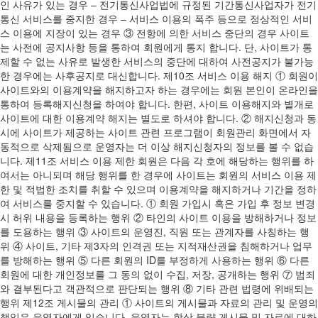
인 사유가 있는 경우 – 전기통신사업법에 규정된 기간통신사업자가 전기
통신 서비스를 중지한 경우 – 서비스 이용의 폭주 등으로 정상적인 서비
스 이용에 지장이 있는 경우 ③ 전항에 의한 서비스 중단의 경우 사이트
는 사전에 공지사항 등을 통하여 회원에게 통지 합니다. 단, 사이트가 통
제할 수 없는 사유로 발생한 서비스의 중단에 대하여 사전공지가 불가능
한 경우에는 사후공지로 대신합니다. 제10조 서비스 이용 해지 ① 회원이
사이트와의 이용계약을 해지하고자 하는 경우에는 회원 본인이 온라인을
통하여 등록해지신청을 하여야 합니다. 한편, 사이트 이용해지와 별개로
사이트에 대한 이용계약 해지는 별도로 하셔야 합니다. ② 해지신청과 동
시에 사이트가 제공하는 사이트 관련 프로그램이 회원관리 화면에서 자
동적으로 삭제됨으로 운영자는 더 이상 해지신청자의 정보를 볼 수 없습
니다. 제11조 서비스 이용 제한 회원은 다음 각 호에 해당하는 행위를 하
여서는 아니되며 해당 행위를 한 경우에 사이트는 회원의 서비스 이용 제
한 및 적법한 조치를 취할 수 있으며 이용계약을 해지하거나 기간을 정하
여 서비스를 중지할 수 있습니다. ① 회원 가입시 혹은 가입 후 정보 변경
시 허위 내용을 등록하는 행위 ② 타인의 사이트 이용을 방해하거나 정보
를 도용하는 행위 ③ 사이트의 운영진, 직원 또는 관계자를 사칭하는 행
위 ④ 사이트, 기타 제3자의 인격권 또는 지적재산권을 침해하거나 업무
를 방해하는 행위 ⑤ 다른 회원의 ID를 부정하게 사용하는 행위 ⑥ 다른
회원에 대한 개인정보를 그 동의 없이 수집, 저장, 공개하는 행위 ⑦ 범죄
와 결부된다고 객관적으로 판단되는 행위 ⑧ 기타 관련 법령에 위배되는
행위 제12조 게시물의 관리 ① 사이트의 게시물과 자료의 관리 및 운영의
책임은 운영자에게 있습니다. 운영자는 항상 불량 게시물 및 자료에 대하