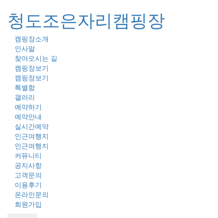
청도조은자리캠핑장
캠핑장소개
Toggl
인사말
naviga
찾아오시는 길
캠핑장보기
캠핑장보기
특별함
갤러리
예약하기
예약안내
실시간예약
인근여행지
인근여행지
커뮤니티
공지사항
고객문의
이용후기
온라인문의
회원가입